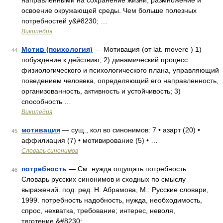
направленными на сохранение жизни, размножение и
освоение окружающей среды. Чем больше полезных
потребностей у&#8230; …
Википедия
Мотив (психология)
— Мотивация (от lat. movere ) 1)
44
побуждение к действию; 2) динамический процесс
физиологического и психологического плана, управляющий
поведением человека, определяющий его направленность,
организованность, активность и устойчивость; 3)
способность …
Википедия
мотивация
— сущ., кол во синонимов: 7 • азарт (20) •
45
аффилиация (7) • мотивирование (5) • …
Словарь синонимов
потребность
— См. нужда ощущать потребность...
46
Словарь русских синонимов и сходных по смыслу
выражений. под. ред. Н. Абрамова, М.: Русские словари,
1999. потребность надобность, нужда, необходимость,
спрос, нехватка, требование; интерес, неволя,
тяготение,&#8230; …