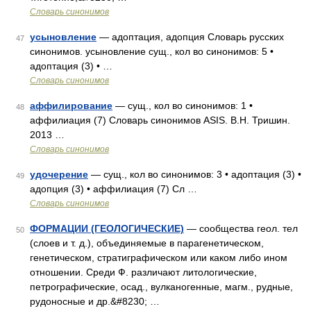
Словарь синонимов
усыновление
— адоптация, адопция Словарь русских
47
синонимов. усыновление сущ., кол во синонимов: 5 •
адоптация (3) • …
Словарь синонимов
аффилирование
— сущ., кол во синонимов: 1 •
48
аффилиация (7) Словарь синонимов ASIS. В.Н. Тришин.
2013 …
Словарь синонимов
удочерение
— сущ., кол во синонимов: 3 • адоптация (3) •
49
адопция (3) • аффилиация (7) Сл …
Словарь синонимов
ФОРМАЦИИ (ГЕОЛОГИЧЕСКИЕ)
— сообщества геол. тел
50
(слоев и т. д.), объединяемые в парагенетическом,
генетическом, стратиграфическом или каком либо ином
отношении. Среди Ф. различают литологические,
петрографические, осад., вулканогенные, магм., рудные,
рудоносные и др.&#8230; …